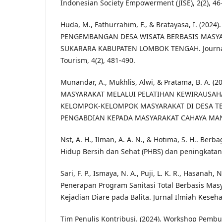
Indonesian Society Empowerment (JISE), 2(2), 46
Huda, M., Fathurrahim, F., & Bratayasa, I. (2024)
PENGEMBANGAN DESA WISATA BERBASIS MASYA
SUKARARA KABUPATEN LOMBOK TENGAH. Journal
Tourism, 4(2), 481-490.
Munandar, A., Mukhlis, Alwi, & Pratama, B. A. 
MASYARAKAT MELALUI PELATIHAN KEWIRAUSAH
KELOMPOK-KELOMPOK MASYARAKAT DI DESA TE
PENGABDIAN KEPADA MASYARAKAT CAHAYA MANDA
Nst, A. H., Ilman, A. A. N., & Hotima, S. H.. Berba
Hidup Bersih dan Sehat (PHBS) dan peningkatan
Sari, F. P., Ismaya, N. A., Puji, L. K. R., Hasanah, N.
Penerapan Program Sanitasi Total Berbasis Mas
Kejadian Diare pada Balita. Jurnal Ilmiah Keseha
Tim Penulis Kontribusi. (2024). Workshop Pem