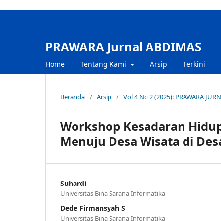
PRAWARA Jurnal ABDIMAS
Home
Tentang Kami
Arsip
Terkini
Beranda
/
Arsip
/
Vol 4 No 2 (2025): PRAWARA JU
Workshop Kesadaran Hidup
Menuju Desa Wisata di Des
Suhardi
Universitas Bina Sarana Informatika
Dede Firmansyah S
Universitas Bina Sarana Informatika