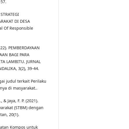
-57.
. STRATEGI
RAKAT DI DESA
 Of Responsible
(2022). PEMBERDAYAAN
AAN BAGI PARA
TA LAMBITU. JURNAL
LIKA, 3(2), 39-44.
gai judul terkait Perilaku
nya di masyarakat..
, & Jaya, F. P. (2021).
yarakat (STBM) dengan
tan, 20(1).
buatan Kompos untuk