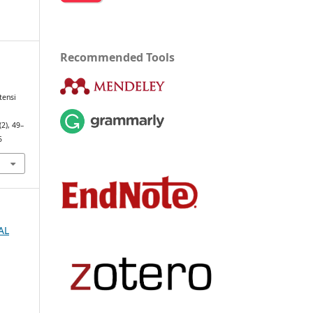
Recommended Tools
p
tensi
(2), 49–
5
AL