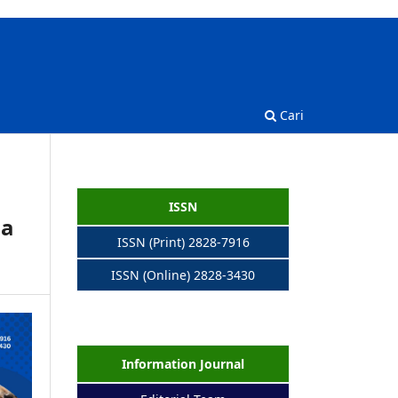
Cari
ISSN
sa
ISSN (Print) 2828-7916
ISSN (Online) 2828-3430
Information Journal