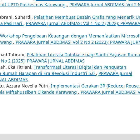
taff UPTD Puskesmas Karawang
,
PRAWARA Jurnal ABDIMAS: Vol 2 
abrani, Suhardi,
Pelatihan Membuat Desain Grafis Yang Menarik U
a Pasirsari
,
PRAWARA Jurnal ABDIMAS: Vol 1 No 2 (2022): PRAWAR
Workshop Pengeloaan Keuangan dengan Memanfaatkan Microsof
rawang
,
PRAWARA Jurnal ABDIMAS: Vol 2 No 2 (2023): PRAWARA JUR
amad Tabrani,
Pelatihan Literasi Database bagi Santri Yayasan Rum
4 No 2 (2025): PRAWARA JURNAL ABDIMAS
h, Eka Fitriani,
Transformasi Literasi Digital dan Penguatan
n Rumah Harapan di Era Revolusi Industri 5.0
,
PRAWARA Jurnal
RNAL ABDIMAS
, Azzara Novelia Putri,
Implementasi Gerakan 3R (Reduce, Reuse,
hola Miftahussibah Cikande Karawang
,
PRAWARA Jurnal ABDIMAS: V