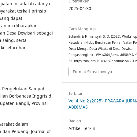
Diterbitkan
giatan ini adalah adanya
2025-04-30
rakat terkait prinsip-
 yang dapat
ran ini diharapkan
Cara Mengutip
an Desa Dewisari sebagai
Suhardi, & Firmansyah S, D. (2025). Worksho
 saing, serta
Kesadaran Hidup Bersih dan Pemanfaatan Po
 keseluruhan.
Desa Menuju Desa Wisata di Desa Dewisari,
Rengasdengklok .
PRAWARA Jurnal ABDIMAS
,
4
55. https://doi.org/10.63297/abdimas.v4i2.11
Format Sitasi Lainnya
24). Pengelolaan Sampah
Terbitan
lan Berbahasa Inggris di
Vol 4 No 2 (2025): PRAWARA JURN
paten Bangli, Provinsi
ABDIMAS
Bagian
syarakat dalam
Artikel Terkini
 dan Peluang. Journal of