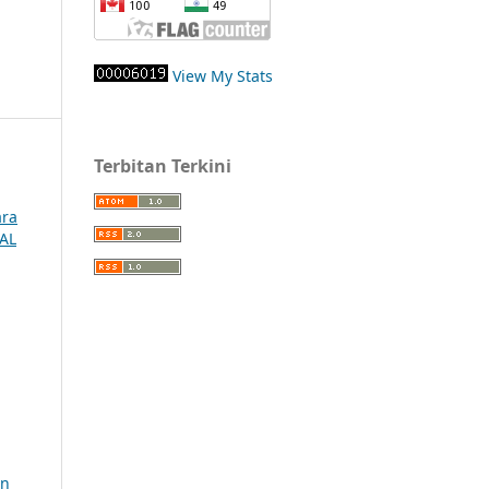
View My Stats
Terbitan Terkini
ara
NAL
an