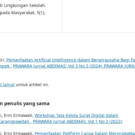
i Lingkungan Sekolah.
pada Masyarakat, 5(1),
tri,
Pemanfaatan Artificial Intelligence dalam Berwirausaha Bagi P
ampek
,
PRAWARA Jurnal ABDIMAS: Vol 3 No 3 (2024): PRAWARA JUR
t lanjut
untuk artikel ini.
an penulis yang sama
i, Erni Ermawati,
Workshop Tata Kelola Surat Digital dalam
 Karangpawitan
,
PRAWARA Jurnal ABDIMAS: Vol 1 No 2 (2022):
i, Erni Ermawati,
Pemanfaatan Paltform Canva Dalam Meningkatk